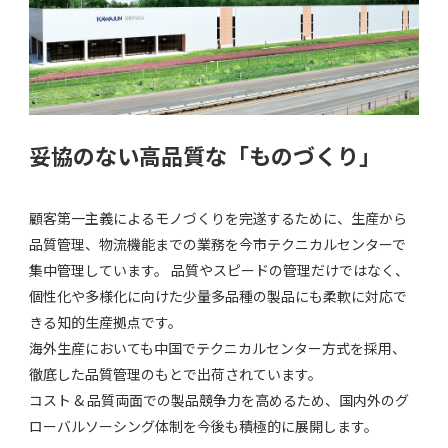
妥協のない
高品質な「ものづくり」
顧客第⼀主義によるモノづくりを完遂するために、生産から
品質管理、物流機能までの業務を今市テクニカルセンターで
集中管理しています。 品質やスピードの管理だけではなく、
個性化や多様化に向けた少量多品種の製品にも柔軟に対応で
きる知的⽣産拠点です。
海外生産においても中国でテクニカルセンター方式を採⽤、
徹底した品質管理のもとで出荷されています。
コスト & 品質両⾯での製品競争⼒を⾼めるため、国内外のグ
ローバルソーシング体制を今後も積極的に展開します。