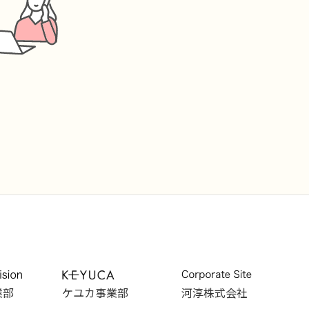
業部
ケユカ事業部
河淳株式会社