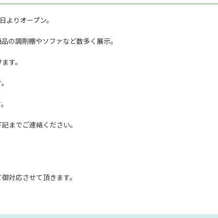
1日よりオープン。
商品の調剤棚やソファなど数多く展示。
けます。
す。
す。
下記までご連絡ください。
て御対応させて頂きます。