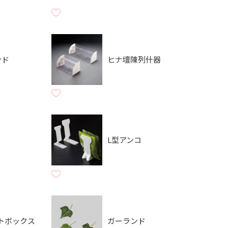
ンド
ヒナ壇陳列什器
L型アンコ
トボックス
ガーランド