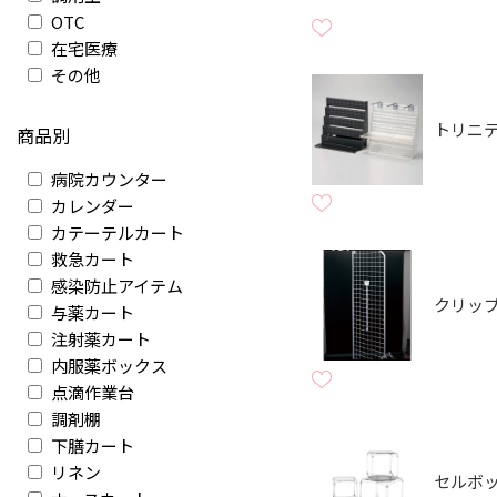
OTC
在宅医療
その他
トリニ
商品別
病院カウンター
カレンダー
カテーテルカート
救急カート
感染防止アイテム
クリッ
与薬カート
注射薬カート
内服薬ボックス
点滴作業台
調剤棚
下膳カート
リネン
セルボ