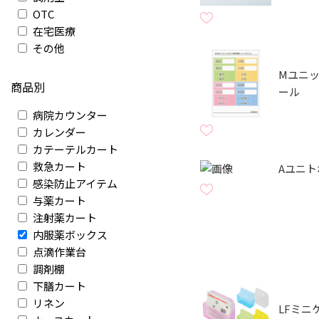
OTC
在宅医療
その他
Mユニ
商品別
ール
病院カウンター
カレンダー
カテーテルカート
救急カート
Aユニ
感染防止アイテム
与薬カート
注射薬カート
内服薬ボックス
点滴作業台
調剤棚
下膳カート
リネン
LFミニ