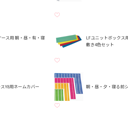
ケース用 朝・昼・有・寝
LFユニットボックス
敷き4色セット
スY8用ネームカバー
朝・昼・夕・寝る前