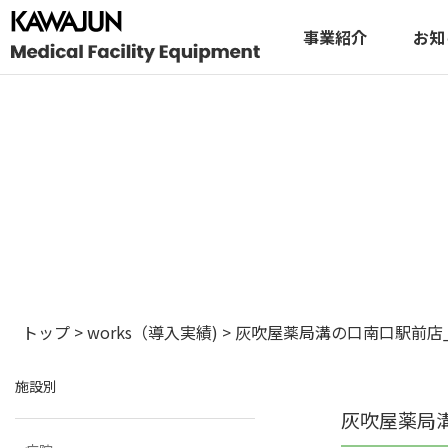
事業紹介
お知
トップ
>
works（導入実績)
>
灰吹屋薬局溝の口南口駅前店_2
施設別
灰吹屋薬局溝